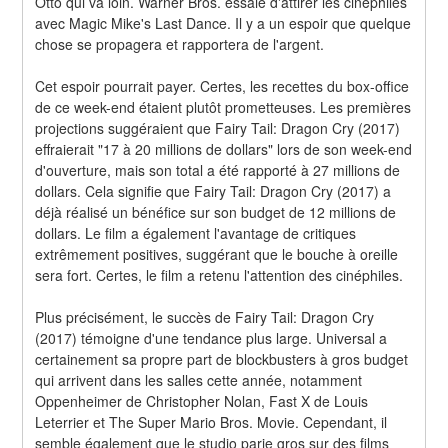
Otto qui va loin. Warner Bros. essaie d'attirer les cinéphiles 
avec Magic Mike's Last Dance. Il y a un espoir que quelque 
chose se propagera et rapportera de l'argent.
Cet espoir pourrait payer. Certes, les recettes du box-office 
de ce week-end étaient plutôt prometteuses. Les premières 
projections suggéraient que Fairy Tail: Dragon Cry (2017) 
effraierait "17 à 20 millions de dollars" lors de son week-end 
d'ouverture, mais son total a été rapporté à 27 millions de 
dollars. Cela signifie que Fairy Tail: Dragon Cry (2017) a 
déjà réalisé un bénéfice sur son budget de 12 millions de 
dollars. Le film a également l'avantage de critiques 
extrêmement positives, suggérant que le bouche à oreille 
sera fort. Certes, le film a retenu l'attention des cinéphiles.
Plus précisément, le succès de Fairy Tail: Dragon Cry 
(2017) témoigne d'une tendance plus large. Universal a 
certainement sa propre part de blockbusters à gros budget 
qui arrivent dans les salles cette année, notamment 
Oppenheimer de Christopher Nolan, Fast X de Louis 
Leterrier et The Super Mario Bros. Movie. Cependant, il 
semble également que le studio parie gros sur des films 