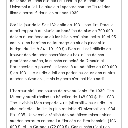
de l'époque, mais elle était suffisante pour maintenir 
Universal à flot. Le studio s'imposera comme "le roi des 
films d'horreur" dans les années 1930.
Sorti le jour de la Saint-Valentin en 1931, son film Dracula 
aurait rapporté au studio un bénéfice de plus de 700 000 
dollars à une époque où les billets coûtaient entre 10 et 25 
cents. (Les horaires de tournage en studio placent le 
budget du film à 341 191,20 $.) Bien qu'il soit difficile de 
trouver des données concrètes au box-office de ces 
premières années, le succès combiné de Dracula et 
Frankenstein a poussé Universal à un bénéfice de 600 000 
$ en 1931. Le studio a fait des pertes au cours des quatre 
années suivantes. , mais le genre s'en est bien sorti.
L'horreur était une source de revenu fiable. En 1932, The 
Mummy aurait réalisé un bénéfice de 148 000 $. En 1933, 
The Invisible Man rapporte « un joli profit » au studio. Le 
chat noir était "le film le plus rentable d'Universal" de 1934. 
En 1935, Universal a réalisé des bénéfices raisonnables 
sur des horreurs comme La Fiancée de Frankenstein (166 
000 $) et Le Corbeau (72 000 $). Ces succès n'ont pas 