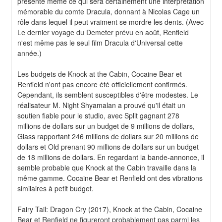
présente même ce qui sera certainement une interprétation 
mémorable du comte Dracula, donnant à Nicolas Cage un 
rôle dans lequel il peut vraiment se mordre les dents. (Avec 
Le dernier voyage du Demeter prévu en août, Renfield 
n'est même pas le seul film Dracula d'Universal cette 
année.)
Les budgets de Knock at the Cabin, Cocaine Bear et 
Renfield n'ont pas encore été officiellement confirmés. 
Cependant, ils semblent susceptibles d'être modestes. Le 
réalisateur M. Night Shyamalan a prouvé qu'il était un 
soutien fiable pour le studio, avec Split gagnant 278 
millions de dollars sur un budget de 9 millions de dollars, 
Glass rapportant 246 millions de dollars sur 20 millions de 
dollars et Old prenant 90 millions de dollars sur un budget 
de 18 millions de dollars. En regardant la bande-annonce, il 
semble probable que Knock at the Cabin travaille dans la 
même gamme. Cocaine Bear et Renfield ont des vibrations 
similaires à petit budget.
Fairy Tail: Dragon Cry (2017), Knock at the Cabin, Cocaine 
Bear et Renfield ne figureront probablement pas parmi les 