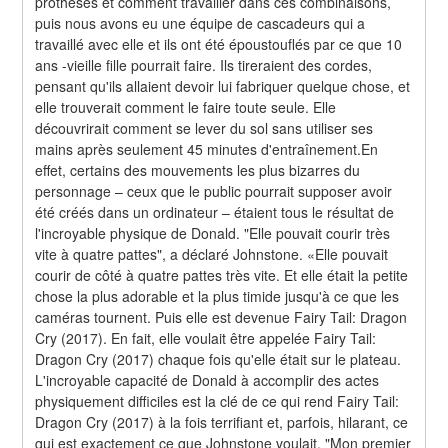
prothèses et comment travailler dans ces combinaisons, 
puis nous avons eu une équipe de cascadeurs qui a 
travaillé avec elle et ils ont été époustouflés par ce que 10 
ans -vieille fille pourrait faire. Ils tireraient des cordes, 
pensant qu'ils allaient devoir lui fabriquer quelque chose, et 
elle trouverait comment le faire toute seule. Elle 
découvrirait comment se lever du sol sans utiliser ses 
mains après seulement 45 minutes d'entraînement.En 
effet, certains des mouvements les plus bizarres du 
personnage – ceux que le public pourrait supposer avoir 
été créés dans un ordinateur – étaient tous le résultat de 
l'incroyable physique de Donald. "Elle pouvait courir très 
vite à quatre pattes", a déclaré Johnstone. «Elle pouvait 
courir de côté à quatre pattes très vite. Et elle était la petite 
chose la plus adorable et la plus timide jusqu'à ce que les 
caméras tournent. Puis elle est devenue Fairy Tail: Dragon 
Cry (2017). En fait, elle voulait être appelée Fairy Tail: 
Dragon Cry (2017) chaque fois qu'elle était sur le plateau. 
L'incroyable capacité de Donald à accomplir des actes 
physiquement difficiles est la clé de ce qui rend Fairy Tail: 
Dragon Cry (2017) à la fois terrifiant et, parfois, hilarant, ce 
qui est exactement ce que Johnstone voulait. "Mon premier 