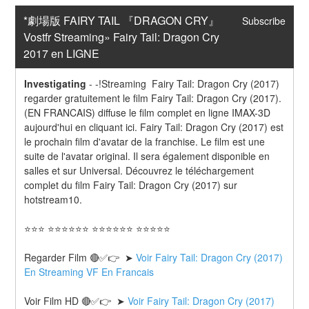
*劇場版 FAIRY TAIL 『DRAGON CRY』 
Subscribe
Vostfr Streaming» Fairy Tail: Dragon Cry 
2017 en LIGNE
Investigating
-
-!Streaming  Fairy Tail: Dragon Cry (2017) 
regarder gratuitement le film Fairy Tail: Dragon Cry (2017). 
(EN FRANCAIS) diffuse le film complet en ligne IMAX-3D 
aujourd'hui en cliquant ici. Fairy Tail: Dragon Cry (2017) est 
le prochain film d'avatar de la franchise. Le film est une 
suite de l'avatar original. Il sera également disponible en 
salles et sur Universal. Découvrez le téléchargement 
complet du film Fairy Tail: Dragon Cry (2017) sur 
hotstream10.
⭐⭐⭐ ⭐⭐⭐⭐⭐⭐ ⭐⭐⭐⭐⭐⭐ ⭐⭐⭐⭐⭐
Regarder Film 🔴✅👉  ➤ 
Voir Fairy Tail: Dragon Cry (2017) 
En Streaming VF En Francais
Voir Film HD 🔴✅👉  ➤ 
Voir Fairy Tail: Dragon Cry (2017) 