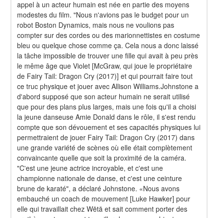
appel à un acteur humain est née en partie des moyens 
modestes du film. "Nous n'avions pas le budget pour un 
robot Boston Dynamics, mais nous ne voulions pas 
compter sur des cordes ou des marionnettistes en costume 
bleu ou quelque chose comme ça. Cela nous a donc laissé 
la tâche impossible de trouver une fille qui avait à peu près 
le même âge que Violet [McGraw, qui joue le propriétaire 
de Fairy Tail: Dragon Cry (2017)] et qui pourrait faire tout 
ce truc physique et jouer avec Allison Williams.Johnstone a 
d'abord supposé que son acteur humain ne serait utilisé 
que pour des plans plus larges, mais une fois qu'il a choisi 
la jeune danseuse Amie Donald dans le rôle, il s'est rendu 
compte que son dévouement et ses capacités physiques lui 
permettraient de jouer Fairy Tail: Dragon Cry (2017) dans 
une grande variété de scènes où elle était complètement 
convaincante quelle que soit la proximité de la caméra. 
"C'est une jeune actrice incroyable, et c'est une 
championne nationale de danse, et c'est une ceinture 
brune de karaté", a déclaré Johnstone. «Nous avons 
embauché un coach de mouvement [Luke Hawker] pour 
elle qui travaillait chez Wētā et sait comment porter des 